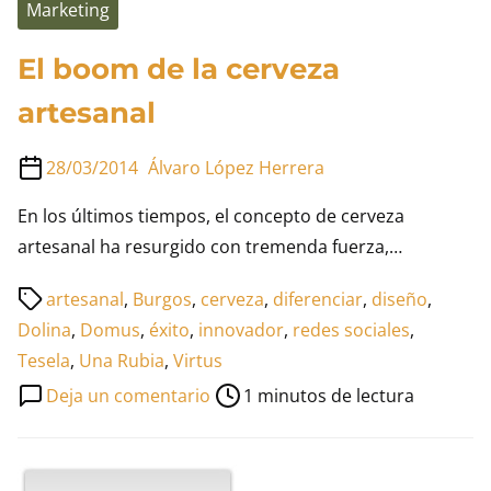
Marketing
El boom de la cerveza
artesanal
28/03/2014
Álvaro López Herrera
En los últimos tiempos, el concepto de cerveza
artesanal ha resurgido con tremenda fuerza,…
Tiempo
artesanal
,
Burgos
,
cerveza
,
diferenciar
,
diseño
,
de
Dolina
,
Domus
,
éxito
,
innovador
,
redes sociales
,
lectura
Tesela
,
Una Rubia
,
Virtus
de
en
Deja un comentario
1 minutos de lectura
la
El
entrada
boom
de