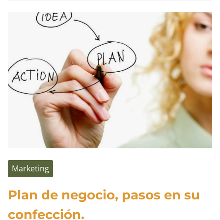
entrada
la
tecnología
española
más
puntera
Marketing
Plan de negocio, pasos en su
confección.