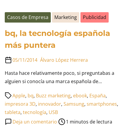
Casos de Empresa
Marketing
Publicidad
bq, la tecnología española
más puntera
05/11/2014
Álvaro López Herrera
Hasta hace relativamente poco, si preguntabas a
alguien si conocía una marca española de…
Tiempo
Apple
,
bq
,
Buzz marketing
,
ebook
,
España
,
de
impresora 3D
,
innovador
,
Samsung
,
smartphones
,
lectura
tableta
,
tecnología
,
USB
de
en
Deja un comentario
1 minutos de lectura
la
bq,