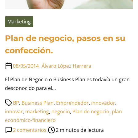
Marketing
Plan de negocio, pasos en su
confección.
08/05/2014
Álvaro López Herrera
El Plan de Negocio o Business Plan es todavía un gran
desconocido para el…
Tiempo
BP
,
Business Plan
,
Emprendedor
,
innovador
,
de
innovar
,
marketing
,
negocio
,
Plan de negocio
,
plan
lectura
económico-financiero
de
en
2 comentarios
2 minutos de lectura
la
Plan