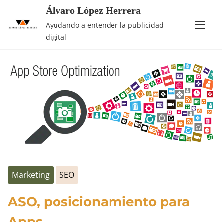
Álvaro López Herrera
Saltar
Etiqueta:
smartphones
Ayudando a entender la publicidad
al
digital
contenido
Marketing
SEO
ASO, posicionamiento para
Apps