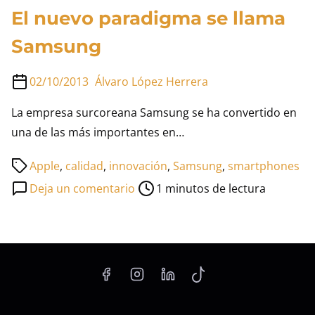
El nuevo paradigma se llama
Samsung
02/10/2013
Álvaro López Herrera
La empresa surcoreana Samsung se ha convertido en
una de las más importantes en…
Tiempo
Apple
,
calidad
,
innovación
,
Samsung
,
smartphones
de
en
Deja un comentario
1 minutos de lectura
lectura
El
de
nuevo
la
paradigma
entrada
se
llama
Samsung