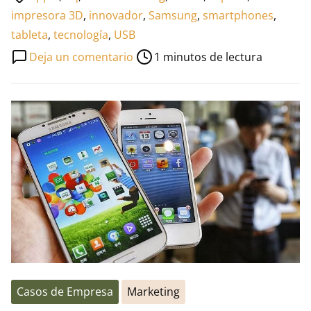
de
impresora 3D
,
innovador
,
Samsung
,
smartphones
,
lectura
tableta
,
tecnología
,
USB
de
en
Deja un comentario
1 minutos de lectura
la
bq,
entrada
la
tecnología
española
más
puntera
Casos de Empresa
Marketing