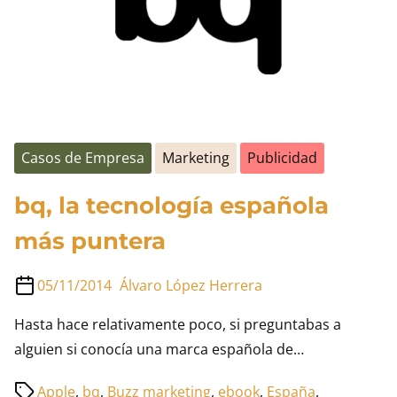
Casos de Empresa
Marketing
Publicidad
bq, la tecnología española
más puntera
05/11/2014
Álvaro López Herrera
Hasta hace relativamente poco, si preguntabas a
alguien si conocía una marca española de…
Tiempo
Apple
,
bq
,
Buzz marketing
,
ebook
,
España
,