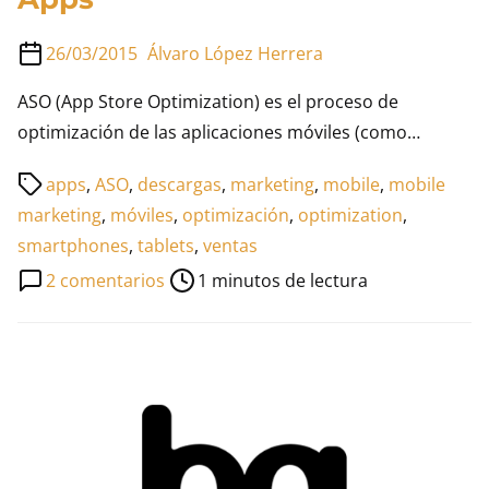
26/03/2015
Álvaro López Herrera
ASO (App Store Optimization) es el proceso de
optimización de las aplicaciones móviles (como…
Tiempo
apps
,
ASO
,
descargas
,
marketing
,
mobile
,
mobile
de
marketing
,
móviles
,
optimización
,
optimization
,
lectura
smartphones
,
tablets
,
ventas
de
en
2 comentarios
1 minutos de lectura
la
ASO,
entrada
posicionamiento
para
Apps