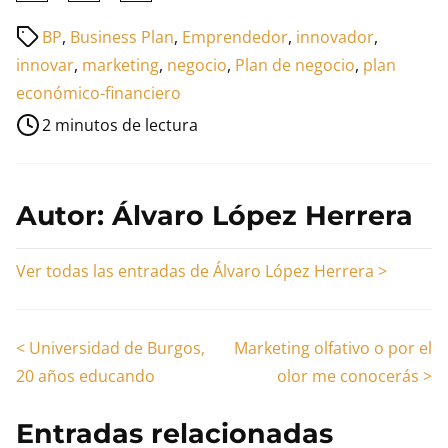
esta
Tiempo
BP
,
Business Plan
,
Emprendedor
,
innovador
,
entrada
de
innovar
,
marketing
,
negocio
,
Plan de negocio
,
plan
en:
lectura
económico-financiero
de
2 minutos de lectura
la
entrada
Autor: Álvaro López Herrera
Ver todas las entradas de Álvaro López Herrera >
Navegación
<
Universidad de Burgos,
Marketing olfativo o por el
20 años educando
olor me conocerás
>
de
entradas
Entradas relacionadas