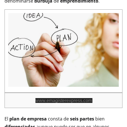
denominarse
burbuja
de
emprendimiento
.
www.emagisterexpress.com
El
plan de empresa
consta de
seis partes
bien
diferenciadas
aunque puede ser que en algunos