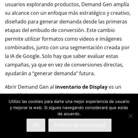
usuarios explorando productos, Demand Gen amplía
su alcance con un enfoque más estratégico y creativo,
diseñado para generar demanda desde las primeras
etapas del embudo de conversión. Este cambio
permite utilizar formatos como videos e imágenes
combinados, junto con una segmentación creada por
la IA de Google. Solo hay que saber evaluar estas
campañas, ya que en vez de conversiones directas,
ayudarán a “generar demanda” futura.
Abrir Demand Gen al
inventario de Display
es un
paso lógico ya que amplía las posibilidades de llegar a
Utilizo las cookies para darte una mejor experiencia de usuario
audiencias relevantes en momentos receptivos del
y mejorar la web. Si sigues navegando consideraré que estás
público, aprovechando el alcance masivo de Google.
de acuerdo.
Sin embargo, es crucial que esta expansión mantenga
Ok
Política de privacidad
la calidad del targeting y evite el tan temido fraude del