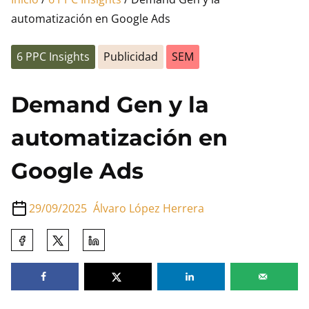
automatización en Google Ads
6 PPC Insights
Publicidad
SEM
Demand Gen y la
automatización en
Google Ads
29/09/2025
Álvaro López Herrera
Comparte
esta
entrada
en: