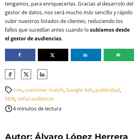
tengamos, para enriquecerlas. Gracias al desarrolo del
gestor de datos, nos será mucho más sencillo y rápido
subir nuestros listados de clientes, reduciendo los
fallos que sucedían antes cuando lo
subíamos desde
el gestor de audiencias
.
Comparte
esta
Tiempo
crm
,
customer match
,
Google Ads
,
publicidad
,
entrada
de
SEM
,
señal audiencia
en:
lectura
4 minutos de lectura
de
la
entrada
Autor: Álvaro López Herrera