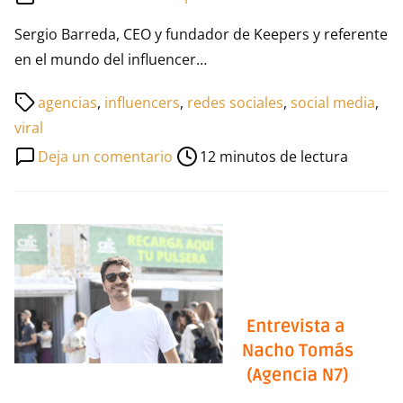
Sergio Barreda, CEO y fundador de Keepers y referente
en el mundo del influencer…
Tiempo
agencias
,
influencers
,
redes sociales
,
social media
,
de
viral
lectura
en
Deja un comentario
12 minutos de lectura
de
Entrevista
la
a
entrada
Sergio
Barreda
CEO
de
Keepers