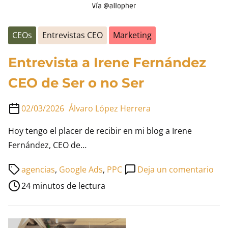
CEOs
Entrevistas CEO
Marketing
Entrevista a Irene Fernández
CEO de Ser o no Ser
02/03/2026
Álvaro López Herrera
Hoy tengo el placer de recibir en mi blog a Irene
Fernández, CEO de…
Tiempo
en
agencias
,
Google Ads
,
PPC
Deja un comentario
de
Ent
24 minutos de lectura
lectura
a
de
Ire
la
Fer