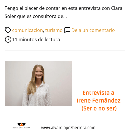
Tengo el placer de contar en esta entrevista con Clara
Soler que es consultora de…
Tiempo
en
comunicacion
,
turismo
Deja un comentario
de
Entrev
11 minutos de lectura
lectura
a
de
Clara
la
Soler
entrada
(CEO
de
Sumer