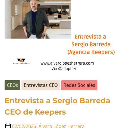
entrada
CE
de
Ser
o
no
Ser
CEOs
Entrevistas CEO
Redes Sociales
Entrevista a Sergio Barreda
CEO de Keepers
02/02/2026
Álvaro López Herrera