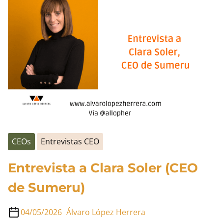
entrada
(CEO
&
cofundador
de
Cyberclick)
CEOs
Entrevistas CEO
Entrevista a Clara Soler (CEO
de Sumeru)
04/05/2026
Álvaro López Herrera