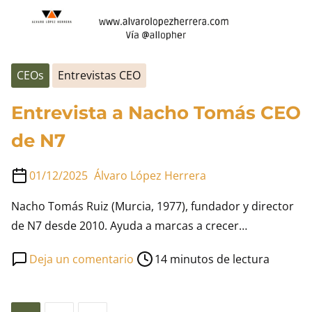
CEOs
Entrevistas CEO
Entrevista a Nacho Tomás CEO
de N7
01/12/2025
Álvaro López Herrera
Nacho Tomás Ruiz (Murcia, 1977), fundador y director
de N7 desde 2010. Ayuda a marcas a crecer…
Tiempo
en
Deja un comentario
14 minutos de lectura
de
Entrevista
lectura
a