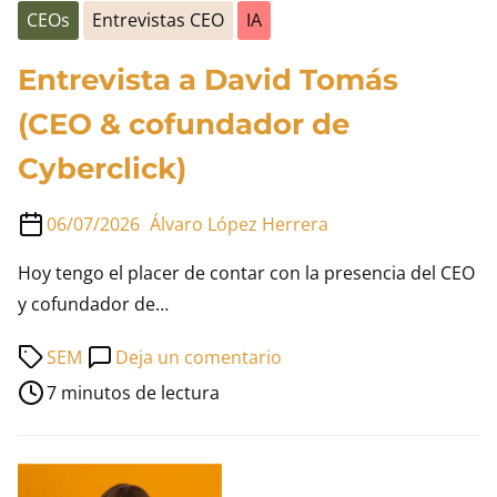
CEOs
Entrevistas CEO
IA
Entrevista a David Tomás
(CEO & cofundador de
Cyberclick)
06/07/2026
Álvaro López Herrera
Hoy tengo el placer de contar con la presencia del CEO
y cofundador de…
Tiempo
en
SEM
Deja un comentario
de
Entrevista
7 minutos de lectura
lectura
a
de
David
la
Tomás