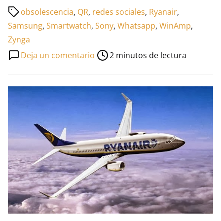
Tiempo
obsolescencia
,
QR
,
redes sociales
,
Ryanair
,
de
Samsung
,
Smartwatch
,
Sony
,
Whatsapp
,
WinAmp
,
lectura
Zynga
de
en
Deja un comentario
2 minutos de lectura
la
2013
entrada
de
la
A
a
la
Z
(II
parte)