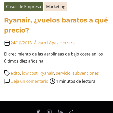
Casos de Empresa
Marketing
Ryanair, ¿vuelos baratos a qué
precio?
24/10/2013
Álvaro López Herrera
El crecimiento de las aerolíneas de bajo coste en los
últimos diez años ha…
Tiempo
éxito
,
low cost
,
Ryanair
,
servicio
,
subvenciones
de
en
Deja un comentario
1 minutos de lectura
lectura
Ryanair,
de
¿vuelos
la
baratos
entrada
a