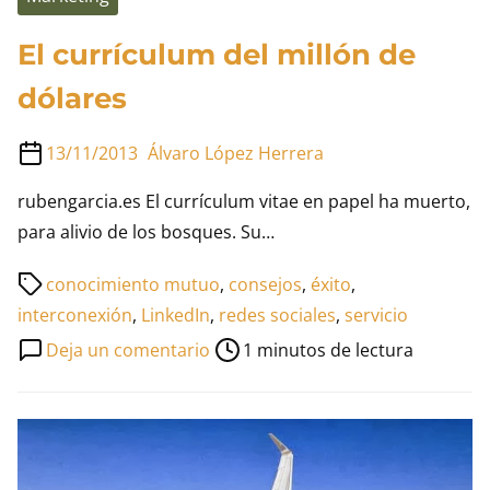
El currículum del millón de
dólares
13/11/2013
Álvaro López Herrera
rubengarcia.es El currículum vitae en papel ha muerto,
para alivio de los bosques. Su…
Tiempo
conocimiento mutuo
,
consejos
,
éxito
,
de
interconexión
,
LinkedIn
,
redes sociales
,
servicio
lectura
en
Deja un comentario
1 minutos de lectura
de
El
la
currículum
entrada
del
millón