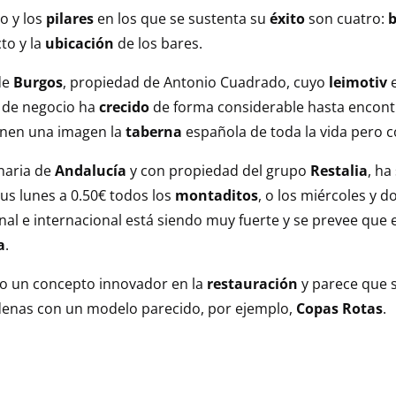
o y los
pilares
en los que se sustenta su
éxito
son cuatro:
b
to y la
ubicación
de los bares.
 de
Burgos
, propiedad de Antonio Cuadrado, cuyo
leimotiv
 de negocio ha
crecido
de forma considerable hasta encon
ienen una imagen la
taberna
española de toda la vida pero 
inaria de
Andalucía
y con propiedad del grupo
Restalia
, ha
us lunes a 0.50€ todos los
montaditos
, o los miércoles y 
nal e internacional está siendo muy fuerte y se prevee que 
a
.
to un concepto innovador en la
restauración
y parece que 
adenas con un modelo parecido, por ejemplo,
Copas Rotas
.