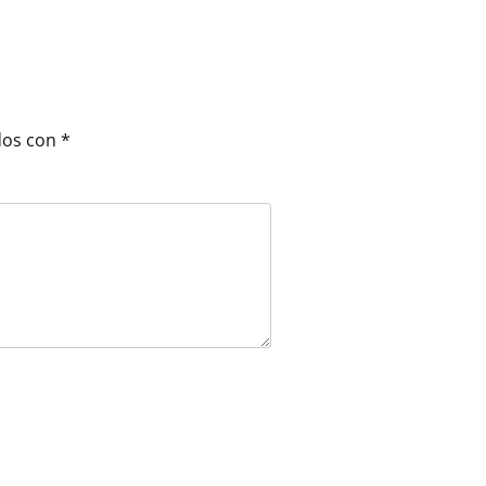
dos con
*