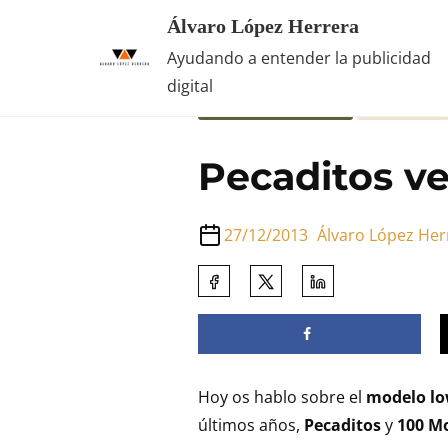
Saltar
Álvaro López Herrera
al
Inicio
/
Casos de Empresa
/ Pecad
Ayudando a entender la publicidad
contenido
digital
Casos de Empresa
Marketing
Pecaditos v
27/12/2013
Álvaro López Her
Comparte
esta
entrada
en:
Hoy os hablo sobre el
modelo lo
últimos años,
Pecaditos
y
100 Mo