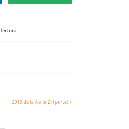
 lectura
2013 de la A a la Z (I parte)
>