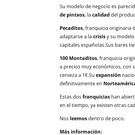
Su modelo de negocio es parecid
de pintxos
, la
calidad
del produc
Pecaditos
, franquicia originaria
adaptarse a la
crisis
y su modelo
capitales españolas.Sus bares t
100 Montaditos
, franquicia orig
a precios muy económicos, con s
cerveza a 1€.Su
expansión
nacio
definitivamente en
Norteaméric
Estas dos
franquicias
han abier
en el tiempo, ya existen otras c
Nos
leemos
dentro de poco.
Más información: