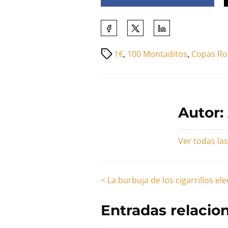
Comparte
esta
Tiempo
1€
,
100 Montaditos
,
Copas Ro
entrada
de
en:
lectura
de
la
Autor:
entrada
Ver todas la
Navegación
<
La burbuja de los cigarrillos el
de
Entradas relacio
entradas