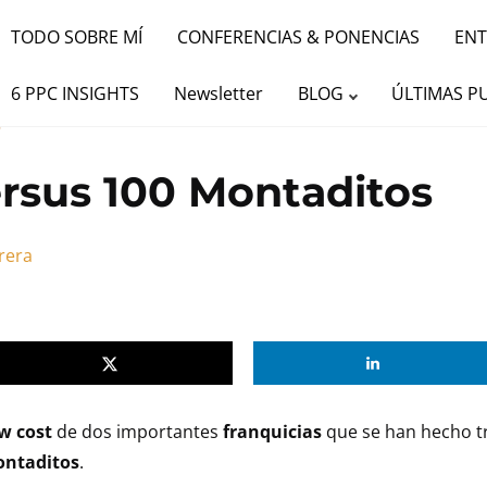
TODO SOBRE MÍ
CONFERENCIAS & PONENCIAS
ENT
itos versus 100 Montaditos
6 PPC INSIGHTS
Newsletter
BLOG
ÚLTIMAS P
ersus 100 Montaditos
rera
w cost
de dos importantes
franquicias
que se han hecho 
ntaditos
.