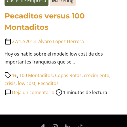
Casos de Empresa
Marketing
Pecaditos versus 100
Montaditos
27/12/2013
Álvaro López Herrera
Hoy os hablo sobre el modelo low cost de dos
importantes franquicias que se…
Tiempo
1€
,
100 Montaditos
,
Copas Rotas
,
crecimiento
,
de
crisis
,
low cost
,
Pecaditos
lectura
en
Deja un comentario
1 minutos de lectura
de
Pecaditos
la
versus
entrada
100
Montaditos