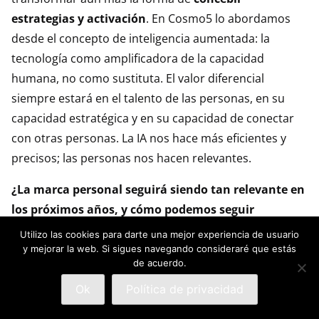
estrategias y activación
. En Cosmo5 lo abordamos
desde el concepto de inteligencia aumentada: la
tecnología como amplificadora de la capacidad
humana, no como sustituta. El valor diferencial
siempre estará en el talento de las personas, en su
capacidad estratégica y en su capacidad de conectar
con otras personas. La IA nos hace más eficientes y
precisos; las personas nos hacen relevantes.
¿La marca personal seguirá siendo tan relevante en
los próximos años, y cómo podemos seguir
potenciándola?, ¿te parece adecuado como las
Utilizo las cookies para darte una mejor experiencia de usuario
empresas valoran la marca personal?
y mejorar la web. Si sigues navegando consideraré que estás
de acuerdo.
La marca personal va a seguir ganando peso, sin duda.
Ok
Política de privacidad
En un
entorno saturado de contenido y mensajes