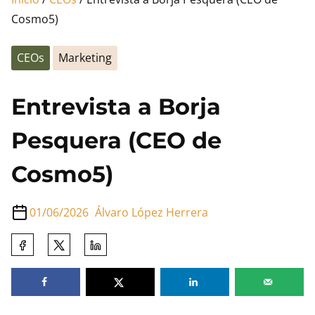
Cosmo5)
CEOs
Marketing
Entrevista a Borja
Pesquera (CEO de
Cosmo5)
01/06/2026
Álvaro López Herrera
Comparte
esta
entrada
en: