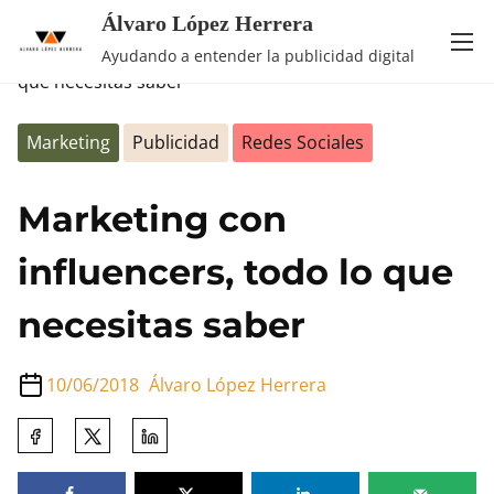
Álvaro López Herrera
Saltar
Inicio
/
Marketing
/ Marketing con influencers, todo lo
Ayudando a entender la publicidad digital
al
que necesitas saber
contenido
Marketing
Publicidad
Redes Sociales
Marketing con
influencers, todo lo que
necesitas saber
10/06/2018
Álvaro López Herrera
Comparte
esta