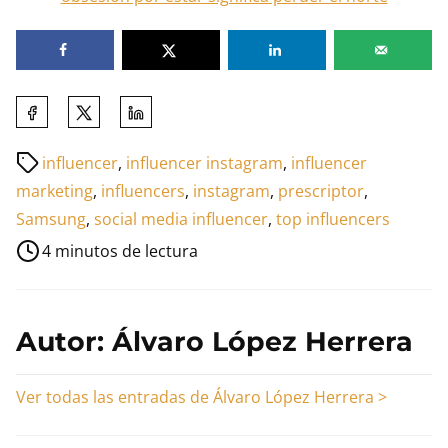
Comparte
esta
Tiempo
influencer
,
influencer instagram
,
influencer
entrada
de
marketing
,
influencers
,
instagram
,
prescriptor
,
en:
lectura
Samsung
,
social media influencer
,
top influencers
de
4 minutos de lectura
la
entrada
Autor: Álvaro López Herrera
Ver todas las entradas de Álvaro López Herrera >