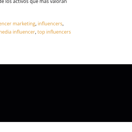
de los activos que más valoran
uencer marketing
,
influencers
,
media influencer
,
top influencers
a