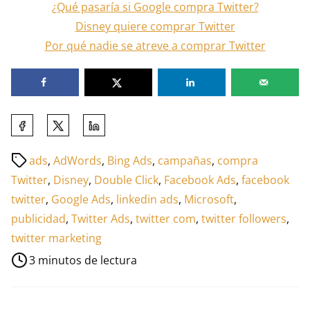
¿Qué pasaría si Google compra Twitter?
Disney quiere comprar Twitter
Por qué nadie se atreve a comprar Twitter
Comparte
esta
Tiempo
ads
,
AdWords
,
Bing Ads
,
campañas
,
compra
entrada
de
Twitter
,
Disney
,
Double Click
,
Facebook Ads
,
facebook
en:
lectura
twitter
,
Google Ads
,
linkedin ads
,
Microsoft
,
de
publicidad
,
Twitter Ads
,
twitter com
,
twitter followers
,
la
twitter marketing
entrada
3 minutos de lectura