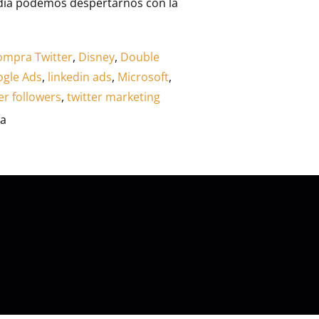
er día podemos despertarnos con la
ompra Twitter
,
Disney
,
Double
gle Ads
,
linkedin ads
,
Microsoft
,
er followers
,
twitter marketing
ra