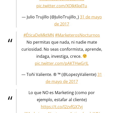
pic.twitter.com/XOJkKkxlTu
— Julio Trujillo (@JulioTrujillo_)
31 de mayo
de 2017
#ÉticaDeMktMN
#MarketerosNocturnos
No permitas que nada, ni nadie mate
curiosidad. No seas conformista, aprende,
indaga, investiga, crece.
pic.twitter.com/pAKTHwGrJL
— Toñi Valiente. ® ™ (@LopezyValiente)
31
de mayo de 2017
Lo que NO es Marketing (como por
ejemplo, estafar al cliente)
https://t.co/l2zvfGX7vj