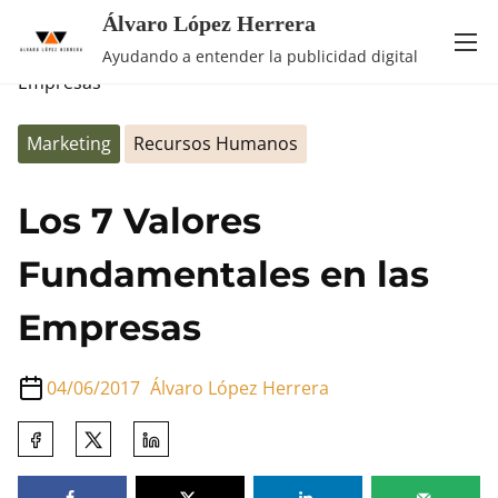
Álvaro López Herrera
Saltar
Inicio
/
Marketing
/ Los 7 Valores Fundamentales en las
Ayudando a entender la publicidad digital
al
Empresas
contenido
Marketing
Recursos Humanos
Los 7 Valores
Fundamentales en las
Empresas
04/06/2017
Álvaro López Herrera
Comparte
esta