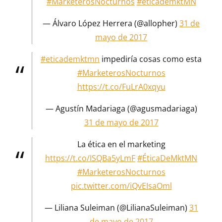
#MarketerosNocturnos
#eticademktMN
— Álvaro López Herrera (@allopher)
31 de
mayo de 2017
#eticademktmn
impediría cosas como esta
#MarketerosNocturnos
https://t.co/FuLrA0xqyu
— Agustín Madariaga (@agusmadariaga)
31 de mayo de 2017
La ética en el marketing
https://t.co/ISQBa5yLmF
#ÉticaDeMktMN
#MarketerosNocturnos
pic.twitter.com/iQvEIsaOml
— Liliana Suleiman (@LilianaSuleiman)
31
de mayo de 2017