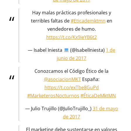
Hay malas prácticas profesionales y
terribles faltas de
#Eticademktmn
en
vendedores de humo.
https://t.co/Kx9ieYB6t2
— Isabel Iniesta
(@IsabelIniesta)
1 de
junio de 2017
Conozcamos el Código Ético de la
@asociacionMKT
España:
https://t.co/exTbe8GuPd
#MarketerosNocturnos
#ÉticaDeMktMN
— Julio Trujillo (@JulioTrujillo_)
31 de mayo
de 2017
El marketing debe sustentarse en valores