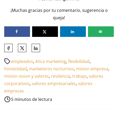
¡Muchas gracias por tu comentario, sugerencia o
queja!
Comparte
esta
Tiempo
empleados
,
ética marketing
,
flexibilidad
,
entrada
de
honestidad
,
marketeros nocturnos
,
mision empresa
,
en:
lectura
mision vision y valores
,
resilencia
,
trabajo
,
valores
de
corporativos
,
valores empresariales
,
valores
la
empresas
entrada
5 minutos de lectura