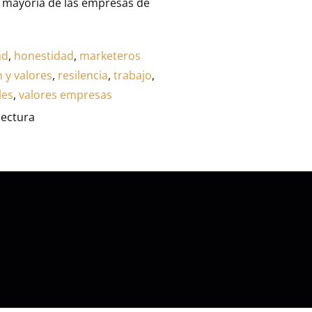
a mayoría de las empresas de
ad
,
honestidad
,
marketeros
n y valores
,
resilencia
,
trabajo
,
les
,
valores empresas
lectura