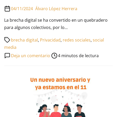
04/11/2024
Álvaro López Herrera
La brecha digital se ha convertido en un quebradero
para algunos colectivos, por lo…
Tiempo
brecha digital
,
Privacidad
,
redes sociales
,
social
de
media
lectura
en
Deja un comentario
4 minutos de lectura
de
¿Cómo
la
reducir
entrada
la
brecha
digital?