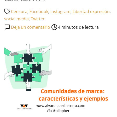
Tiempo
Censura
,
Facebook
,
instagram
,
Libertad expresión
,
de
social media
,
Twitter
lectura
en
Deja un comentario
4 minutos de lectura
de
Censura
la
en
entrada
el
tiempo
de
las
redes
sociales