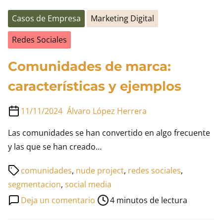
Casos de Empresa
Marketing Digital
Redes Sociales
Comunidades de marca:
características y ejemplos
11/11/2024
Álvaro López Herrera
Las comunidades se han convertido en algo frecuente
y las que se han creado…
Tiempo
comunidades
,
nude project
,
redes sociales
,
de
segmentacion
,
social media
lectura
en
Deja un comentario
4 minutos de lectura
de
Comunidades