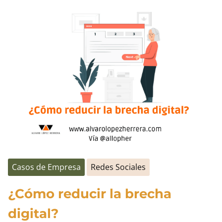
la
de
entrada
marca:
características
y
ejemplos
Casos de Empresa
Redes Sociales
¿Cómo reducir la brecha
digital?