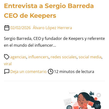
Entrevista a Sergio Barreda
CEO de Keepers
02/02/2026
Álvaro López Herrera
Sergio Barreda, CEO y fundador de Keepers y referente
en el mundo del influencer…
Tiempo
agencias
,
influencers
,
redes sociales
,
social media
,
de
viral
lectura
en
Deja un comentario
12 minutos de lectura
de
Entrevista
la
a
entrada
Sergio
Barreda
CEO