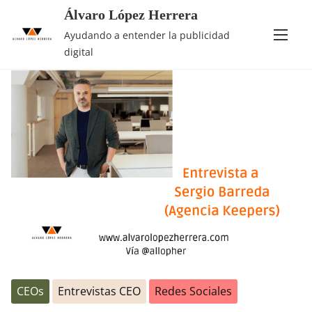
Álvaro López Herrera
Saltar
Etiqueta:
social media
Ayudando a entender la publicidad
al
digital
contenido
CEOs
Entrevistas CEO
Redes Sociales