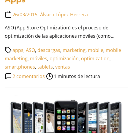
26/03/2015
Álvaro López Herrera
ASO (App Store Optimization) es el proceso de
optimización de las aplicaciones móviles (como…
Tiempo
apps
,
ASO
,
descargas
,
marketing
,
mobile
,
mobile
de
marketing
,
móviles
,
optimización
,
optimization
,
lectura
smartphones
,
tablets
,
ventas
de
en
2 comentarios
1 minutos de lectura
la
ASO,
entrada
posicionamiento
para
Apps