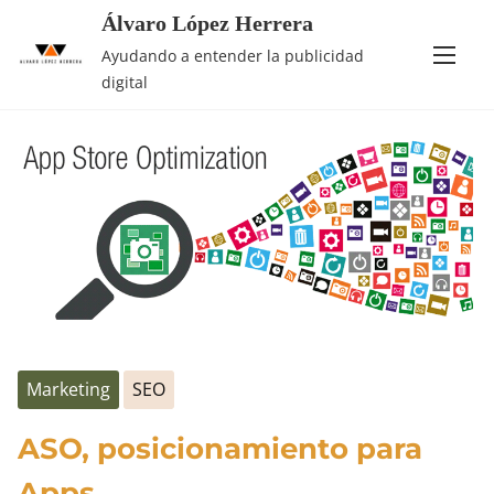
Álvaro López Herrera
Saltar
Etiqueta:
mobile
Ayudando a entender la publicidad
al
digital
contenido
Marketing
SEO
ASO, posicionamiento para
Apps