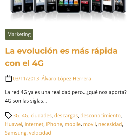
Marketing
La evolución es más rápida
con el 4G
03/11/2013
Álvaro López Herrera
La red 4G ya es una realidad pero…¿qué nos aporta?
4G son las siglas…
Tiempo
3G
,
4G
,
ciudades
,
descargas
,
desconocimiento
,
de
Huawei
,
internet
,
iPhone
,
mobile
,
movil
,
necesidad
,
lectura
Samsung
,
velocidad