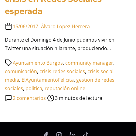
esperada
15/06/2017
Álvaro López Herrera
Durante el Domingo 4 de Junio pudimos vivir en
Twitter una situación hilarante, produciendo…
Tiempo
Ayuntamiento Burgos
,
community manager
,
de
comunicación
,
crisis redes sociales
,
crisis social
lectura
media
,
ElAyuntamientoFelicita
,
gestion de redes
de
sociales
,
politica
,
reputación online
la
en
2 comentarios
3 minutos de lectura
entrada
El
Ayuntamiento
Felicita,
una