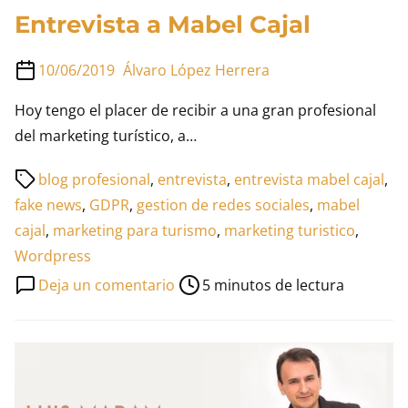
Entrevista a Mabel Cajal
10/06/2019
Álvaro López Herrera
Hoy tengo el placer de recibir a una gran profesional
del marketing turístico, a…
Tiempo
blog profesional
,
entrevista
,
entrevista mabel cajal
,
de
fake news
,
GDPR
,
gestion de redes sociales
,
mabel
lectura
cajal
,
marketing para turismo
,
marketing turistico
,
de
Wordpress
la
en
Deja un comentario
5 minutos de lectura
entrada
Entrevista
a
Mabel
Cajal