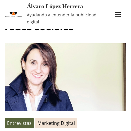
Álvaro López Herrera
Saltar
Etiqueta:
gestion de
Ayudando a entender la publicidad
al
digital
redes sociales
contenido
Entrevistas
Marketing Digital