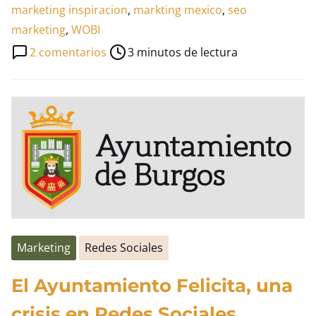
lectura
marketing inspiracion
,
markting mexico
,
seo
de
marketing
,
WOBI
la
en
2 comentarios
3 minutos de lectura
entrada
Entrevista
a
Luis
Maram
Marketing
Redes Sociales
El Ayuntamiento Felicita, una
crisis en Redes Sociales