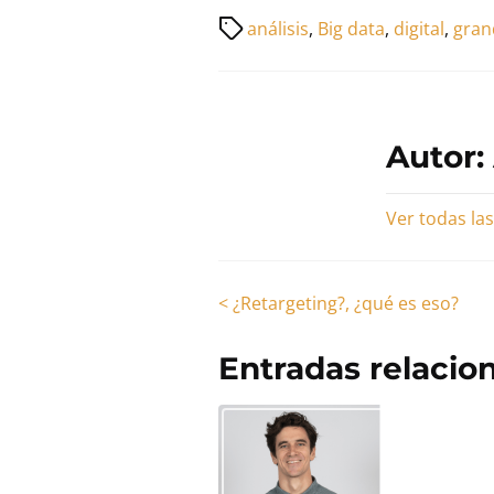
esta
Tiempo
análisis
,
Big data
,
digital
,
gran
entrada
de
en:
lectura
de
la
Autor:
entrada
Ver todas la
Navegación
<
¿Retargeting?, ¿qué es eso?
de
Entradas relacio
entradas