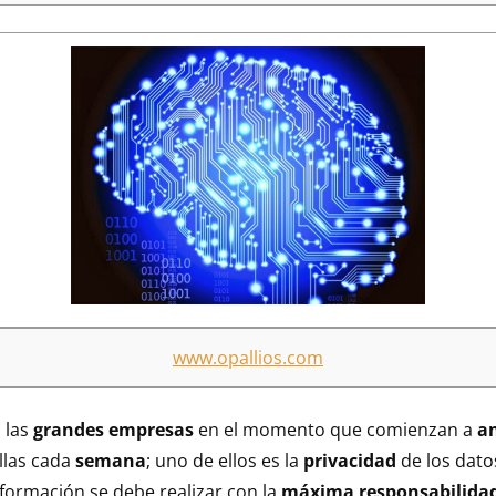
www.opallios.com
 las
grandes empresas
en el momento que comienzan a
a
llas cada
semana
; uno de ellos es la
privacidad
de los dat
nformación se debe realizar con la
máxima responsabilidad