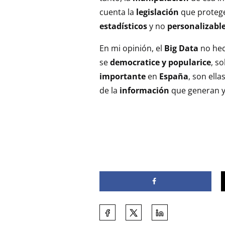
cuenta la
legislación
que proteg
estadísticos
y no
personalizabl
En mi opinión, el
Big Data
no he
se
democratice y popularice
, s
importante
en
España
, son ell
de la
información
que generan 
Comparte