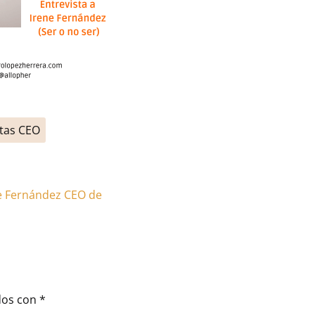
stas CEO
ne Fernández CEO de
dos con
*