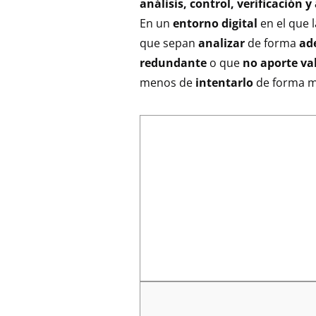
análisis, control, verificación y
En un
entorno digital
en el que 
que sepan
analizar
de forma
ad
redundante
o que
no aporte va
menos de
intentarlo
de forma 