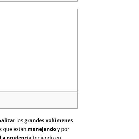
nalizar
los
grandes volúmenes
os que están
manejando
y por
 y prudencia
teniendo en