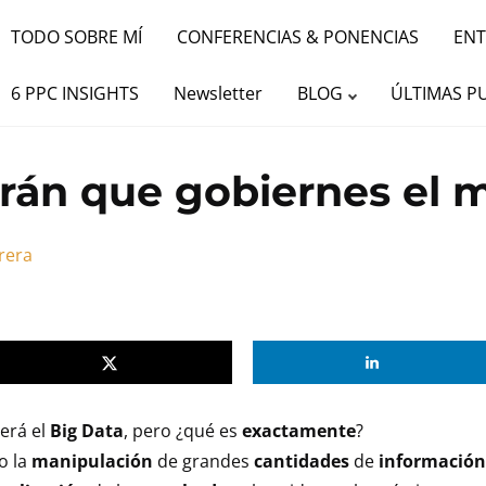
TODO SOBRE MÍ
CONFERENCIAS & PONENCIAS
ENT
rán que gobiernes el mundo
6 PPC INSIGHTS
Newsletter
BLOG
ÚLTIMAS P
arán que gobiernes el
rera
erá el
Big Data
, pero ¿qué es
exactamente
?
o la
manipulación
de grandes
cantidades
de
informació