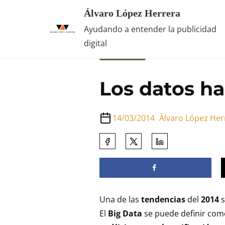
Saltar
Álvaro López Herrera
al
Inicio
/
Marketing
/ Los datos ha
Ayudando a entender la publicidad
contenido
digital
Marketing
Los datos h
14/03/2014
Álvaro López Her
Comparte
esta
entrada
en:
Una de las
tendencias
del
2014
s
El
Big Data
se puede definir com