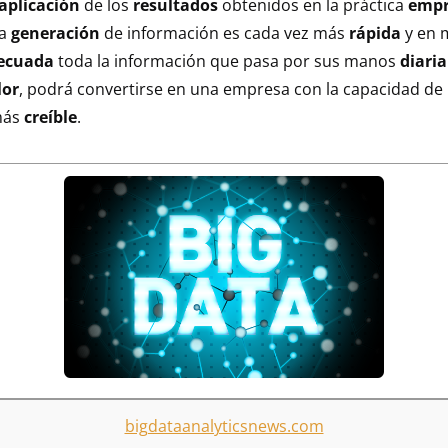
 aplicación
de los
resultados
obtenidos en la práctica
empr
la
generación
de información es cada vez más
rápida
y en
ecuada
toda la información que pasa por sus manos
diari
lor
, podrá convertirse en una empresa con la capacidad de
más
creíble
.
bigdataanalyticsnews.com