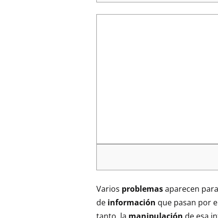
Varios
problemas
aparecen para
de
información
que pasan por e
tanto, la
manipulación
de esa i