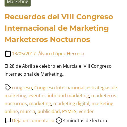
Marketing
Recuerdos del VIII Congreso
Internacional de Marketing
Marketeros Nocturnos
13/05/2017
Álvaro López Herrera
El 28 de Abril se celebró en Murcia el VIII Congreso
Internacional de Marketing…
Tiempo
congreso
,
Congreso Internacional
,
estrategias de
de
marketing
,
eventos
,
inbound marketing
,
marketeros
lectura
nocturnos
,
marketing
,
marketing digital
,
marketing
de
online
,
murcia
,
publicidad
,
PYMES
,
vender
la
en
Deja un comentario
4 minutos de lectura
entrada