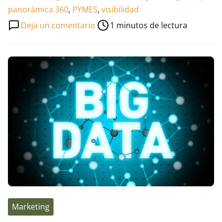
lectura
panorámica 360
,
PYMES
,
visibilidad
de
en
Deja un comentario
1 minutos de lectura
la
¿Qué
entrada
aporta
Google
Maps
Business
View
a
mi
negocio?
Marketing