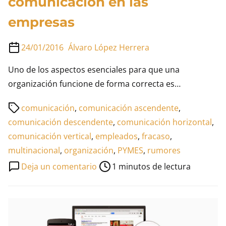
comunicación en las
empresas
24/01/2016
Álvaro López Herrera
Uno de los aspectos esenciales para que una
organización funcione de forma correcta es…
Tiempo
comunicación
,
comunicación ascendente
,
de
comunicación descendente
,
comunicación horizontal
,
lectura
comunicación vertical
,
empleados
,
fracaso
,
de
multinacional
,
organización
,
PYMES
,
rumores
la
en
Deja un comentario
1 minutos de lectura
entrada
La
importancia
de
la