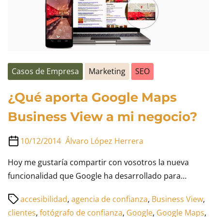
comunicación
en
las
empresas
Casos de Empresa
Marketing
SEO
¿Qué aporta Google Maps
Business View a mi negocio?
10/12/2014
Álvaro López Herrera
Hoy me gustaría compartir con vosotros la nueva
funcionalidad que Google ha desarrollado para…
Tiempo
accesibilidad
,
agencia de confianza
,
Business View
,
de
clientes
,
fotógrafo de confianza
,
Google
,
Google Maps
,