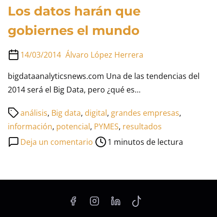
Los datos harán que
gobiernes el mundo
14/03/2014
Álvaro López Herrera
bigdataanalyticsnews.com Una de las tendencias del
2014 será el Big Data, pero ¿qué es…
Tiempo
análisis
,
Big data
,
digital
,
grandes empresas
,
de
información
,
potencial
,
PYMES
,
resultados
lectura
en
Deja un comentario
1 minutos de lectura
de
Los
la
datos
entrada
harán
que
gobiernes