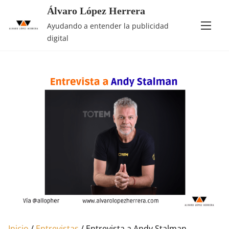
Saltar
Álvaro López Herrera
al
Ayudando a entender la publicidad
contenido
digital
Inicio
/
Entrevistas
/ Entrevista a Andy Stalman