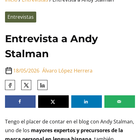
Entrevistas
Entrevista a Andy
Stalman
18/05/2026
Álvaro López Herrera
Comparte
esta
entrada
en:
Tengo el placer de contar en el blog con Andy Stalman,
uno de los
mayores expertos y precursores de la
marca personal en lengua hispana
, también