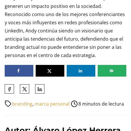
generen un impacto positivo en la sociedad.
Reconocido como uno de los mejores conferenciantes
y voces más influyentes en redes profesionales como
LinkedIn, Andy continúa siendo un visionario que
anticipa las tendencias del futuro, defendiendo que el
branding actual no puede entenderse sin poner a las
personas en el centro de cada estrategia.
Comparte
esta
Tiempo
branding
,
marca personal
8 minutos de lectura
entrada
de
en:
lectura
de
Autor: Álvaro López Herrera