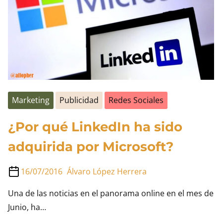
un
newsletter
efectivo?
Marketing
Publicidad
Redes Sociales
¿Por qué LinkedIn ha sido
adquirida por Microsoft?
16/07/2016
Álvaro López Herrera
Una de las noticias en el panorama online en el mes de
Junio, ha…