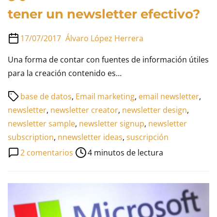
tener un newsletter efectivo?
17/07/2017
Álvaro López Herrera
Una forma de contar con fuentes de información útiles
para la creación contenido es…
Tiempo
base de datos
,
Email marketing
,
email newsletter
,
de
newsletter
,
newsletter creator
,
newsletter design
,
lectura
newsletter sample
,
newsletter signup
,
newsletter
de
subscription
,
nnewsletter ideas
,
suscripción
la
en
2 comentarios
4 minutos de lectura
entrada
¿Qué
características
debe
tener