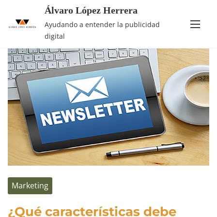
Álvaro López Herrera
Saltar
Etiqueta:
base de datos
Ayudando a entender la publicidad
al
digital
contenido
Marketing
¿Qué características debe