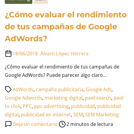
¿Cómo evaluar el rendimiento
de tus campañas de Google
AdWords?
18/06/2018
Álvaro López Herrera
¿Cómo evaluar el rendimiento de tus campañas de
Google AdWords? Puede parecer algo claro…
Tiempo
AdWords
,
campaña publicitaria
,
Google Ads
,
de
Google Adwords
,
marketing digital
,
paid search
,
paid
lectura
to click
,
PPC
,
ppc advertising
,
publicidad
,
publicidad
de
digital
,
publicidad en internet
,
SEM
,
SEM Marketing
la
en
Deja un comentario
2 minutos de lectura
entrada
¿Cómo