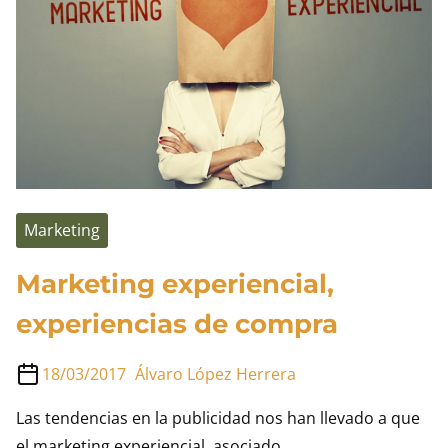
Telepizza
Marketing
Marketing experiencial,
experiencias de compra
18/03/2017
Álvaro López Herrera
Las tendencias en la publicidad nos han llevado a que
el marketing experiencial, asociado…