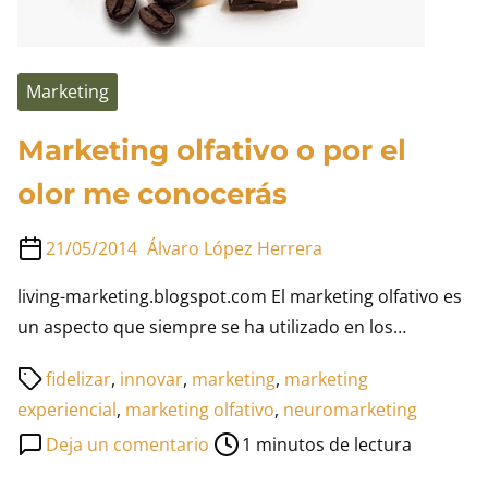
Marketing
Marketing olfativo o por el
olor me conocerás
21/05/2014
Álvaro López Herrera
living-marketing.blogspot.com El marketing olfativo es
un aspecto que siempre se ha utilizado en los…
Tiempo
fidelizar
,
innovar
,
marketing
,
marketing
de
experiencial
,
marketing olfativo
,
neuromarketing
lectura
en
Deja un comentario
1 minutos de lectura
de
Marketing