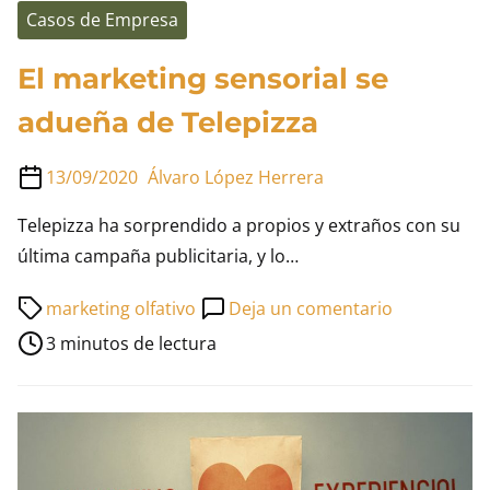
Casos de Empresa
El marketing sensorial se
adueña de Telepizza
13/09/2020
Álvaro López Herrera
Telepizza ha sorprendido a propios y extraños con su
última campaña publicitaria, y lo…
Tiempo
en
marketing olfativo
Deja un comentario
de
El
3 minutos de lectura
lectura
marketing
de
sensorial
la
se
entrada
adueña
de