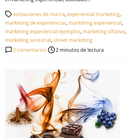
Tiempo
activaciones de marca
,
experiential marketing
,
de
marketing de experiencias
,
marketing experiencial
,
lectura
marketing experiencial ejemplos
,
marketing olfativo
,
de
marketing sensorial
,
street marketing
la
en
2 comentarios
2 minutos de lectura
entrada
Marketing
experiencial,
experiencias
de
compra