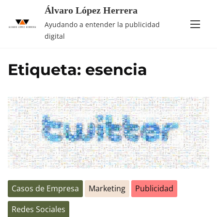
Saltar
Álvaro López Herrera
al
Ayudando a entender la publicidad
contenido
digital
Etiqueta:
esencia
Casos de Empresa
Marketing
Publicidad
Redes Sociales