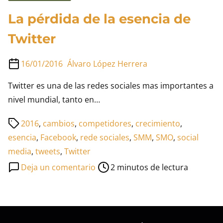
La pérdida de la esencia de
Twitter
16/01/2016
Álvaro López Herrera
Twitter es una de las redes sociales mas importantes a
nivel mundial, tanto en…
Tiempo
2016
,
cambios
,
competidores
,
crecimiento
,
de
esencia
,
Facebook
,
rede sociales
,
SMM
,
SMO
,
social
lectura
media
,
tweets
,
Twitter
de
en
Deja un comentario
2 minutos de lectura
la
La
entrada
pérdida
de
la