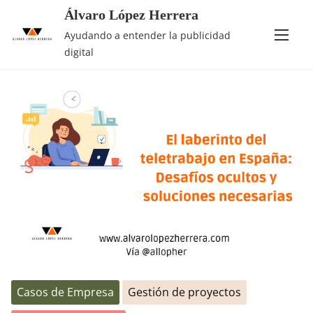
Álvaro López Herrera
Saltar
Etiqueta:
empleo
Ayudando a entender la publicidad
al
digital
contenido
Casos de Empresa
Gestión de proyectos