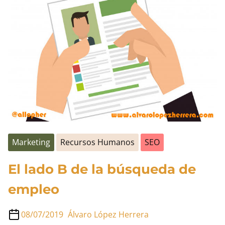
entrada
teletrabajo
en
España:
Desafíos
ocultos
y
soluciones
necesarias
Marketing
Recursos Humanos
SEO
El lado B de la búsqueda de
empleo
08/07/2019
Álvaro López Herrera