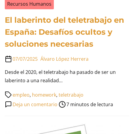
Recursos Humanos
El laberinto del teletrabajo en
España: Desafíos ocultos y
soluciones necesarias
07/07/2025
Álvaro López Herrera
Desde el 2020, el teletrabajo ha pasado de ser un
laberinto a una realidad…
Tiempo
empleo
,
homework
,
teletrabajo
de
en
Deja un comentario
7 minutos de lectura
lectura
El
de
laberinto
la
del