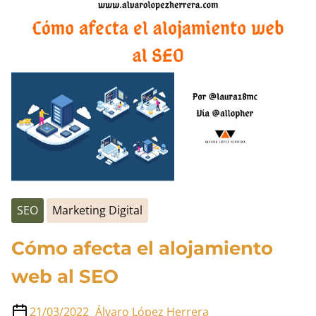
entrada
Cartagena
es
Marketing
SEO
Marketing Digital
Cómo afecta el alojamiento
web al SEO
21/03/2022
Álvaro López Herrera