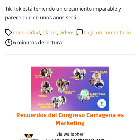
Tik Tok está teniendo un crecimiento imparable y
parece que en unos años será…
Tiempo
en
comunidad
,
tik tok
,
videos
Deja un comentario
de
Tik
6 minutos de lectura
lectura
Tok
de
¿có
la
cre
entrada
una
com
sóli
en
est
red
soci