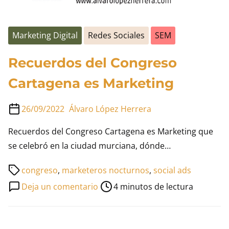
Marketing Digital
Redes Sociales
SEM
Recuerdos del Congreso
Cartagena es Marketing
26/09/2022
Álvaro López Herrera
Recuerdos del Congreso Cartagena es Marketing que
se celebró en la ciudad murciana, dónde…
Tiempo
congreso
,
marketeros nocturnos
,
social ads
de
en
Deja un comentario
4 minutos de lectura
lectura
Recuerdos
de
del
la
Congreso