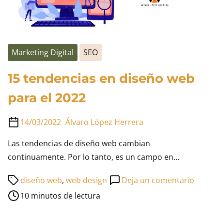
Marketing Digital
SEO
15 tendencias en diseño web
para el 2022
14/03/2022
Álvaro López Herrera
Las tendencias de diseño web cambian
continuamente. Por lo tanto, es un campo en…
Tiempo
en
diseño web
,
web design
Deja un comentario
de
15
10 minutos de lectura
lectura
tende