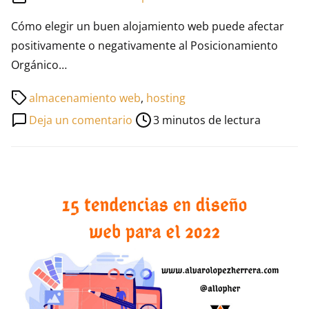
Cómo elegir un buen alojamiento web puede afectar
positivamente o negativamente al Posicionamiento
Orgánico…
Tiempo
almacenamiento web
,
hosting
de
en
Deja un comentario
3 minutos de lectura
lectura
Cómo
de
afecta
la
el
entrada
alojamiento
web
al
SEO