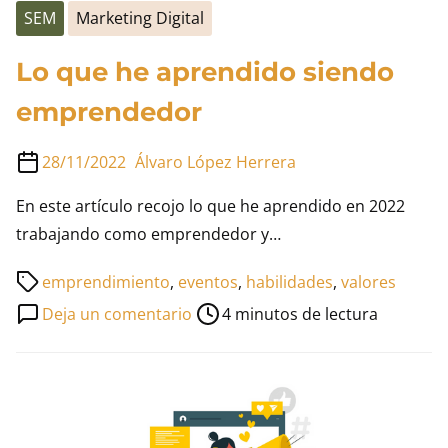
SEM
Marketing Digital
Lo que he aprendido siendo
emprendedor
28/11/2022
Álvaro López Herrera
En este artículo recojo lo que he aprendido en 2022
trabajando como emprendedor y…
Tiempo
emprendimiento
,
eventos
,
habilidades
,
valores
de
en
Deja un comentario
4 minutos de lectura
lectura
Lo
de
que
la
he
entrada
aprendido