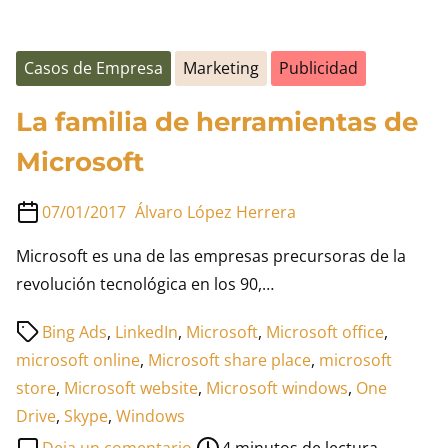
Casos de Empresa
Marketing
Publicidad
La familia de herramientas de
Microsoft
07/01/2017
Álvaro López Herrera
Microsoft es una de las empresas precursoras de la
revolución tecnológica en los 90,…
Tiempo
Bing Ads
,
LinkedIn
,
Microsoft
,
Microsoft office
,
de
microsoft online
,
Microsoft share place
,
microsoft
lectura
store
,
Microsoft website
,
Microsoft windows
,
One
de
Drive
,
Skype
,
Windows
la
en
Deja un comentario
4 minutos de lectura