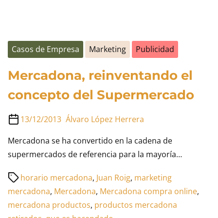
Casos de Empresa
Marketing
Publicidad
Mercadona, reinventando el
concepto del Supermercado
13/12/2013
Álvaro López Herrera
Mercadona se ha convertido en la cadena de
supermercados de referencia para la mayoría…
Tiempo
horario mercadona
,
Juan Roig
,
marketing
de
mercadona
,
Mercadona
,
Mercadona compra online
,
lectura
mercadona productos
,
productos mercadona
de