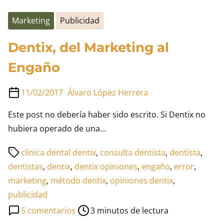
Marketing
Publicidad
Dentix, del Marketing al
Engaño
11/02/2017
Álvaro López Herrera
Este post no debería haber sido escrito. Si Dentix no
hubiera operado de una…
Tiempo
clinica dental dentix
,
consulta dentista
,
dentista
,
de
dentistas
,
dentix
,
dentix opiniones
,
engaño
,
error
,
lectura
marketing
,
método dentix
,
opiniones dentix
,
de
publicidad
la
en
5 comentarios
3 minutos de lectura
entrada
Dentix,