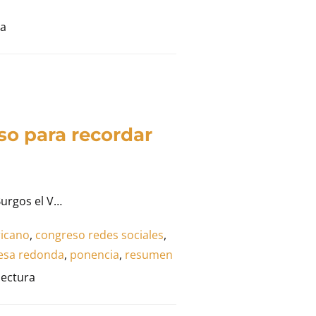
ra
so para recordar
Burgos el V…
icano
,
congreso redes sociales
,
sa redonda
,
ponencia
,
resumen
lectura