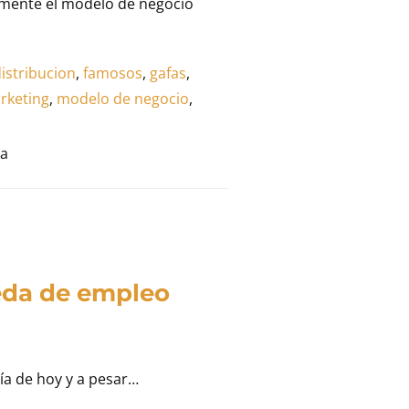
mente el modelo de negocio
istribucion
,
famosos
,
gafas
,
rketing
,
modelo de negocio
,
ra
eda de empleo
día de hoy y a pesar…