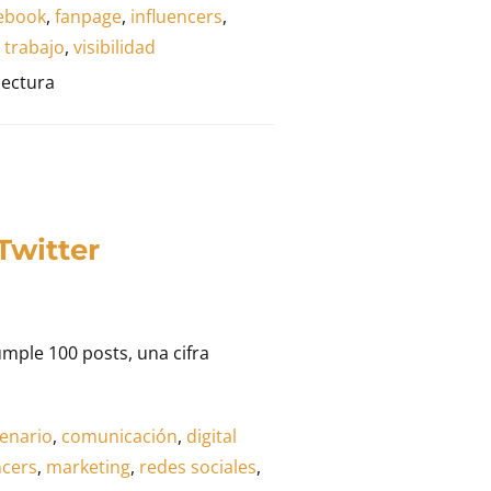
ebook
,
fanpage
,
influencers
,
,
trabajo
,
visibilidad
lectura
Twitter
umple 100 posts, una cifra
enario
,
comunicación
,
digital
ncers
,
marketing
,
redes sociales
,