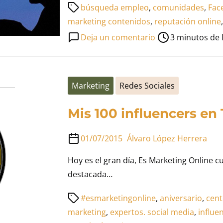
Tiempo
búsqueda empleo
,
comunidades
,
Fac
de
marketing contenidos
,
reputación online
lectura
en
Deja un comentario
3 minutos de 
de
Facebook
la
en
entrada
la
Marketing
Redes Sociales
búsqueda
de
Mis 100 influencers en 
empleo
01/07/2015
Álvaro López Herrera
Hoy es el gran día, Es Marketing Online c
destacada…
Tiempo
#esmarketingonline
,
aniversario
,
cent
de
marketing
,
expertos. social media
,
influe