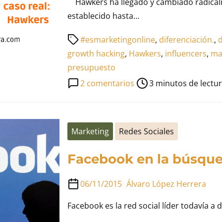
Hawkers ha llegado y cambiado radical
establecido hasta…
Tiempo
#esmarketingonline
,
diferenciación.
,
d
de
growth hacking
,
Hawkers
,
influencers
,
ma
lectura
presupuesto
de
en
2 comentarios
3 minutos de lectu
la
Growth
entrada
Hacking
aplicado
Marketing
Redes Sociales
a
un
Facebook en la búsqu
caso
real:
06/11/2015
Álvaro López Herrera
Hawkers
Facebook es la red social líder todavía a 