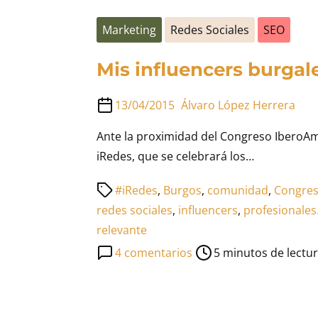
entrada
un
Marketing
Redes Sociales
SEO
congreso
para
Mis influencers burgal
recordar
13/04/2015
Álvaro López Herrera
Ante la proximidad del Congreso IberoAm
iRedes, que se celebrará los…
Tiempo
#iRedes
,
Burgos
,
comunidad
,
Congres
de
redes sociales
,
influencers
,
profesionales.
lectura
relevante
de
en
4 comentarios
5 minutos de lectu
la
Mis
entrada
influencers
burgaleses