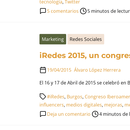
lectura
tecnología
,
Twitter
de
en
5 comentarios
5 minutos de lectu
la
Mis
entrada
100
influencers
Marketing
Redes Sociales
en
Twitter
iRedes 2015, un congre
19/04/2015
Álvaro López Herrera
El 16 y 17 de Abril de 2015 se celebró en 
Tiempo
#iRedes
,
Burgos
,
Congreso Iberoamer
de
influencers
,
medios digitales
,
mejoras
,
me
lectura
en
Deja un comentario
4 minutos de 
de
iRedes
la
2015,