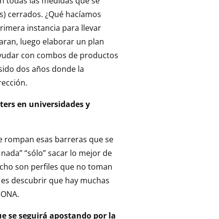
on todas las medidas que se
es) cerrados. ¿Qué hacíamos
mera instancia para llevar
ran, luego elaborar un plan
n ayudar con combos de productos
 sido dos años donde la
rección.
ters en universidades y
ue rompan esas barreras que se
nada” “sólo” sacar lo mejor de
cho son perfiles que no toman
a es descubrir que hay muchas
IONA.
ue se seguirá apostando por la