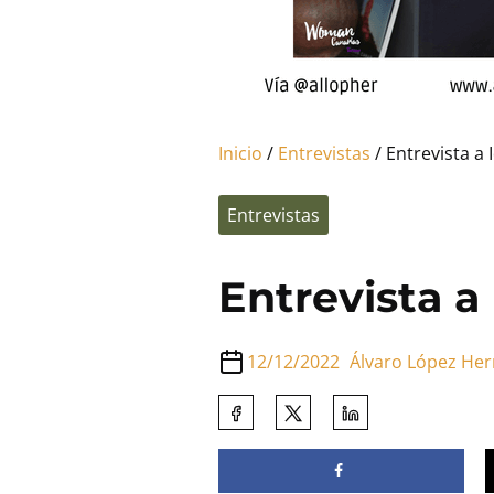
Inicio
/
Entrevistas
/ Entrevista a 
Entrevistas
Entrevista a
12/12/2022
Álvaro López Her
Comparte
esta
entrada