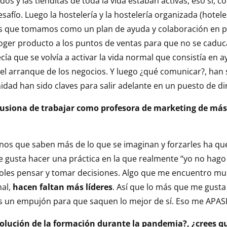
 y las tienditas de toda la vida estaban activas, eso sí, c
afío. Luego la hostelería y la hostelería organizada (hotel
 que tomamos como un plan de ayuda y colaboración en pri
ger producto a los puntos de ventas para que no se caduca
ía que se volvía a activar la vida normal que consistía e
n el arranque de los negocios. Y luego ¿qué comunicar?, han
nidad han sido claves para salir adelante en un puesto de di
ilusiona de trabajar como profesora de marketing de más
mnos que saben más de lo que se imaginan y forzarles ha q
gusta hacer una práctica en la que realmente “yo no hago 
doles pensar y tomar decisiones. Algo que me encuentro mu
mal,
hacen faltan más líderes
. Así que lo más que me gust
s un empujón para que saquen lo mejor de sí. Eso me APAS
volución de la formación durante la pandemia?, ¿crees q